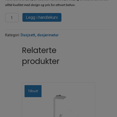
alltid kvalitet med design og pris for ethvert behov.
Hansgrohe
Legg i handlekurv
Ecostat
comfort
termostat
Kategori:
Dusjsett, dusjarmatur
med
Croma
100
Relaterte
vario
dusjsett
produkter
antall
Tilbud!