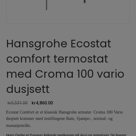
Hansgrohe Ecostat
comfort termostat
med Croma 100 vario
dusjsett
Opprinnelig
Nåværende
kr
5,531.00
kr
4,860.00
pris
pris
Ecostat Comfort er et klassisk Hansgrohe armatur. Croma 100 Vario
var:
er:
dusjsett kommer med instillingene Rain, Sjampo-, normal- og
kr5,531.00.
kr4,860.00.
.
massasjestråle
Hans Grohe er Europas ledende merkevare på dusj og armaturer. De leverer