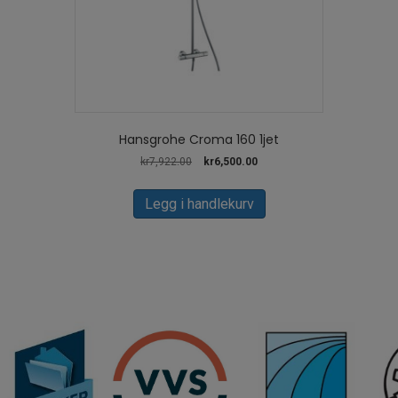
Hansgrohe Croma 160 1jet
Opprinnelig
Nåværende
kr
7,922.00
kr
6,500.00
pris
pris
var:
er:
Legg i handlekurv
kr7,922.00.
kr6,500.00.