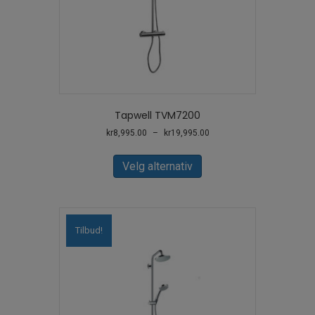
Tapwell TVM7200
Prisområde:
kr
8,995.00
–
kr
19,995.00
kr8,995.00
Dette
til
produktet
Velg alternativ
kr19,995.00
har
flere
varianter.
Alternativene
Tilbud!
kan
velges
på
produktsiden