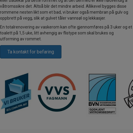
eller badekar på dette rommet og at det dermed er ikke nødvendig å
våtromssikre det. Altså blir det mindre arbeid. Allikevel bygges disse
rommene nesten likt som et bad, vi bruker også membran på gulv og
oppbrett på vegg, slik at gulvet tåler vannsøl og lekkasjer.
En totalrenovering av vaskerom kan ofte gjennomføres på 3 uker og et
toalett på 1,5 uke, litt avhengig av flistype som skal brukes og
utforming av rommet.
Ta kontakt for befaring