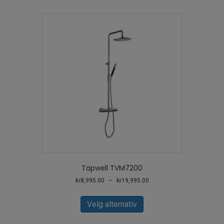
Tapwell TVM7200
Prisområde:
kr
8,995.00
–
kr
19,995.00
kr8,995.00
Dette
til
produktet
Velg alternativ
kr19,995.00
har
flere