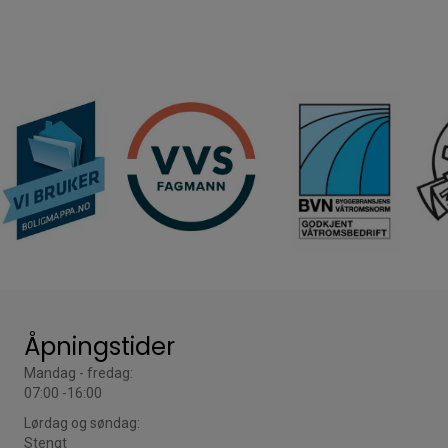
varianter.
Alternativene
kan
velges
på
produktsiden
Åpningstider
Mandag - fredag:
07:00 -16:00
Lørdag og søndag:
Stengt