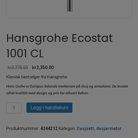
Hansgrohe Ecostat
1001 CL
Opprinnelig
Nåværende
kr
2,775.00
kr
2,350.00
pris
pris
Klassisk bestselger fra Hansgrohe
var:
er:
kr2,775.00.
kr2,350.00.
Hans Grohe er Europas ledende merkevare på dusj og armaturer. De leverer
alltid kvalitet med design og pris for ethvert behov.
Hansgrohe
Legg i handlekurv
Ecostat
1001
CL
Produktnummer:
4244212
Kategori:
Dusjsett, dusjarmatur
antall