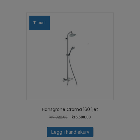
Tilbud!
Hansgrohe Croma 160 1jet
Opprinnelig
Nåværende
kr
7,922.00
kr
6,500.00
pris
pris
var:
er:
Legg i handlekurv
kr7,922.00.
kr6,500.00.