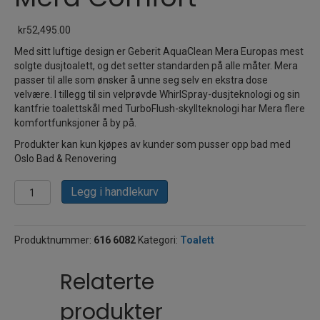
kr
52,495.00
Med sitt luftige design er Geberit AquaClean Mera Europas mest
solgte dusjtoalett, og det setter standarden på alle måter. Mera
passer til alle som ønsker å unne seg selv en ekstra dose
velvære. I tillegg til sin velprøvde WhirlSpray-dusjteknologi og sin
kantfrie toalettskål med TurboFlush-skyllteknologi har Mera flere
komfortfunksjoner å by på.
Produkter kan kun kjøpes av kunder som pusser opp bad med
Oslo Bad & Renovering
Geberit
Legg i handlekurv
Aquaclean
Mera
Comfort
Produktnummer:
616 6082
Kategori:
Toalett
antall
Relaterte
produkter