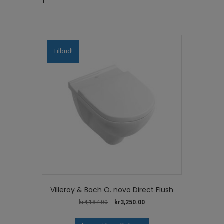
Tilbud!
Villeroy & Boch O. novo Direct Flush
Opprinnelig
Nåværende
kr
4,187.00
kr
3,250.00
pris
pris
var:
er: