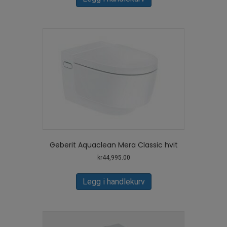
kr9,287.00.
kr7,600.00.
Geberit Aquaclean Mera Classic hvit
kr
44,995.00
Legg i handlekurv