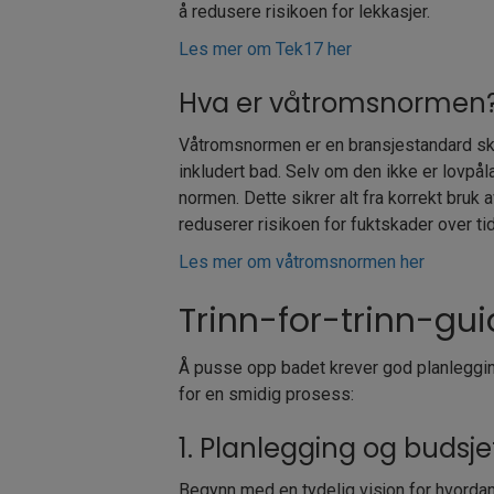
å redusere risikoen for lekkasjer.
Les mer om Tek17 her
Hva er våtromsnormen
Våtromsnormen er en bransjestandard sk
inkludert bad. Selv om den ikke er lovpåla
normen. Dette sikrer alt fra korrekt bruk a
reduserer risikoen for fuktskader over tid
Les mer om våtromsnormen her
Trinn-for-trinn-gu
Å pusse opp badet krever god planleggin
for en smidig prosess:
1. Planlegging og budsje
Begynn med en tydelig visjon for hvordan 