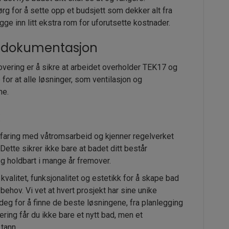
ørg for å sette opp et budsjett som dekker alt fra
gge inn litt ekstra rom for uforutsette kostnader.
få dokumentasjon
overing er å sikre at arbeidet overholder TEK17 og
or at alle løsninger, som ventilasjon og
ne.
k
rfaring med våtromsarbeid og kjenner regelverket
tte sikrer ikke bare at badet ditt består
og holdbart i mange år fremover.
kvalitet, funksjonalitet og estetikk for å skape bad
hov. Vi vet at hvert prosjekt har sine unike
 deg for å finne de beste løsningene, fra planlegging
ring får du ikke bare et nytt bad, men et
tann.