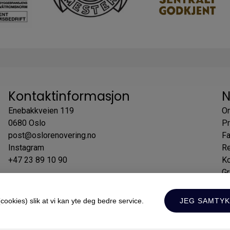
Kontaktinformasjon
N
Enebakkveien 119
O
0680 Oslo
Pr
post@oslorenovering.no
F
Instagram
Re
+47 23 89 10 90
Ko
Gr
ookies) slik at vi kan yte deg bedre service.
JEG SAMTY