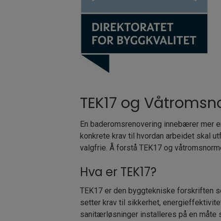
TEK17 og Våtroms
En baderomsrenovering innebærer mer enn
konkrete krav til hvordan arbeidet skal ut
valgfrie. Å forstå TEK17 og våtromsnormen
Hva er TEK17?
TEK17 er den byggtekniske forskriften so
setter krav til sikkerhet, energieffektivi
sanitærløsninger installeres på en måte 