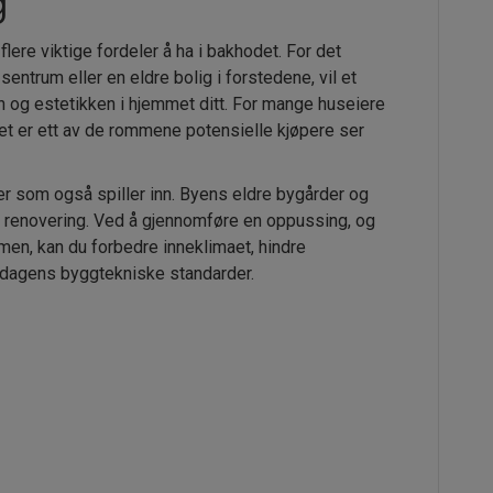
g
lere viktige fordeler å ha i bakhodet. For det
sentrum eller en eldre bolig i forstedene, vil et
 og estetikken i hjemmet ditt. For mange huseiere
det er ett av de rommene potensielle kjøpere ser
r som også spiller inn. Byens eldre bygårder og
r renovering. Ved å gjennomføre en oppussing, og
en, kan du forbedre inneklimaet, hindre
r dagens byggtekniske standarder.