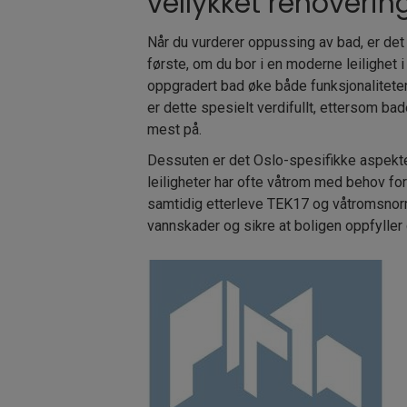
vellykket renoverin
Når du vurderer oppussing av bad, er det f
første, om du bor i en moderne leilighet i 
oppgradert bad øke både funksjonaliteten
er dette spesielt verdifullt, ettersom ba
mest på.
Dessuten er det Oslo-spesifikke aspekte
leiligheter har ofte våtrom med behov fo
samtidig etterleve TEK17 og våtromsnorm
vannskader og sikre at boligen oppfylle