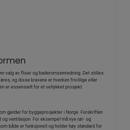
normen
 valg av fliser og baderomsinnredning. Det stilles
føres, og disse kravene er hverken frivillige eller
 er essensielt for et vellykket prosjekt.
m gjelder for byggeprosjekter i Norge. Forskriften
tet og ventilasjon. For eksempel må nye rør- og
som både er funksjonell og holder høy standard for