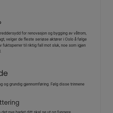
?
reddersydd for renovasjon og bygging av våtrom,
gt, velger de fleste seriøse aktører i Oslo å følge
v fuktsperrer til riktig fall mot sluk, noe som igjen
.
ide
g og grundig gjennomføring. Følg disse trinnene
ttering
det nye badet ditt skal se ut og fungere.