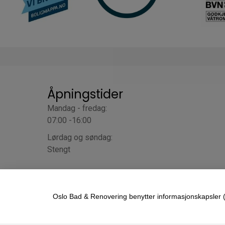
Åpningstider
Mandag - fredag:
07:00 -16:00
Lørdag og søndag:
Stengt
Oslo Bad & Renovering benytter informasjonskapsler (c