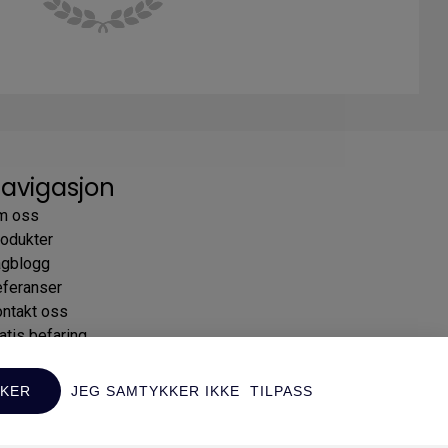
avigasjon
m oss
odukter
agblogg
feranser
ntakt oss
atis befaring
KKER
JEG SAMTYKKER IKKE
TILPASS