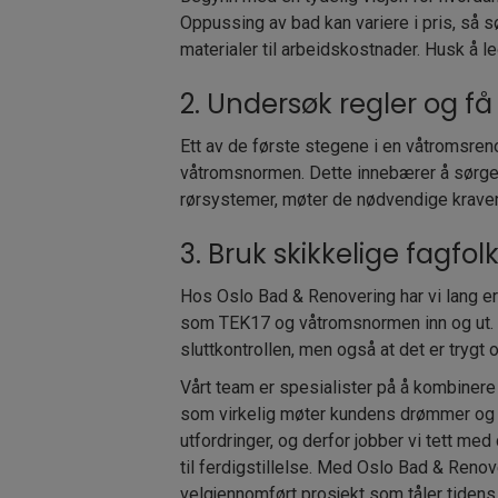
Oppussing av bad kan variere i pris, så s
materialer til arbeidskostnader. Husk å le
2. Undersøk regler og 
Ett av de første stegene i en våtromsren
våtromsnormen. Dette innebærer å sørge f
rørsystemer, møter de nødvendige krave
3. Bruk skikkelige fagfol
Hos Oslo Bad & Renovering har vi lang e
som TEK17 og våtromsnormen inn og ut. De
sluttkontrollen, men også at det er trygt 
Vårt team er spesialister på å kombinere 
som virkelig møter kundens drømmer og be
utfordringer, og derfor jobber vi tett med
til ferdigstillelse. Med Oslo Bad & Renove
velgjennomført prosjekt som tåler tidens 