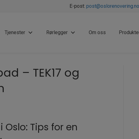
E-post:
post@oslorenovering.n
Tjenester
Rørlegger
Om oss
Produkte
bad – TEK17 og
n
 Oslo: Tips for en