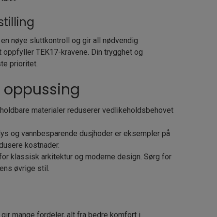
tilling
n nøye sluttkontroll og gir all nødvendig
 oppfyller TEK17-kravene. Din trygghet og
te prioritet.
et oppussing
 holdbare materialer reduserer vedlikeholdsbehovet
ys og vannbesparende dusjhoder er eksempler på
dusere kostnader.
for klassisk arkitektur og moderne design. Sørg for
ns øvrige stil.
ir mange fordeler, alt fra bedre komfort i