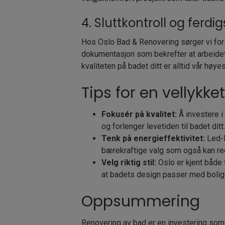
4. Sluttkontroll og ferdigs
Hos Oslo Bad & Renovering sørger vi for e
dokumentasjon som bekrefter at arbeidet
kvaliteten på badet ditt er alltid vår høyes
Tips for en vellykk
Fokusér på kvalitet:
Å investere i
og forlenger levetiden til badet ditt.
Tenk på energieffektivitet:
Led-l
bærekraftige valg som også kan re
Velg riktig stil:
Oslo er kjent både 
at badets design passer med bolige
Oppsummering
Renovering av bad er en investering som g